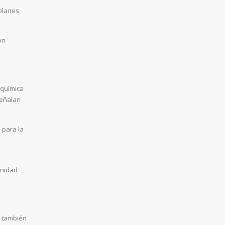
planes
on
 química
señalan
 para la
unidad
y también