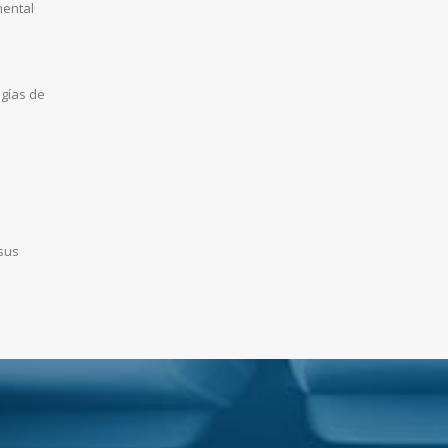
mental
ogías de
 sus