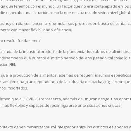
cia que tenemos con el mundo, un factor que no era contemplado en los 
adie esperaba una situación como la que nos ha tocado vivir a nivel global.
s hoy en día comiencen a reformular sus procesos en busca de contar c
ontar con mayor flexibilidad y eficiencia.
ico resulta fundamental.
alizada de la industrial producto de la pandemia, los rubros de alimentos,
or desempeño que durante el mismo periodo del año pasado, tal como lo 
ción FIEL.
que la producción de alimentos, además de requerir insumos específicos
e también una gran dependencia de la industria del packaging, sector que
mos importados.
afirman que el COVID-19 representa, además de un gran riesgo, una oport
 más flexibles y capaces de reconfigurarse ante situaciones críticas.
contexto deben maximizar su rol integrador entre los distintos eslabones 