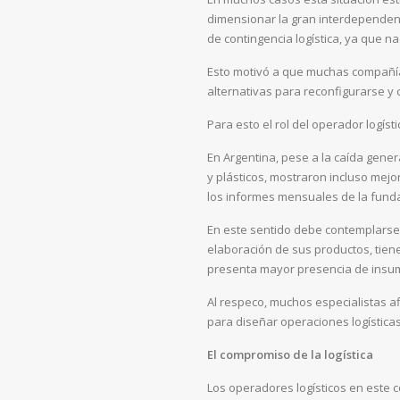
dimensionar la gran interdependen
de contingencia logística, ya que n
Esto motivó a que muchas compañía
alternativas para reconfigurarse y c
Para esto el rol del operador logíst
En Argentina, pese a la caída gener
y plásticos, mostraron incluso mej
los informes mensuales de la funda
En este sentido debe contemplarse 
elaboración de sus productos, tien
presenta mayor presencia de insu
Al respeco, muchos especialistas 
para diseñar operaciones logísticas
El compromiso de la logística
Los operadores logísticos en este 