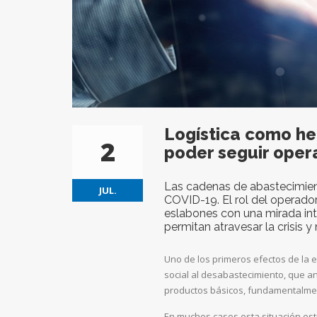
Logística como he
2
poder seguir ope
Las cadenas de abastecimient
JUL.
COVID-19. El rol del operador 
eslabones con una mirada inte
permitan atravesar la crisis 
Uno de los primeros efectos de la 
social al desabastecimiento, que an
productos básicos, fundamentalment
En muchos casos esta situación est