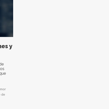
nes y
de
tos
 que
emor
e de