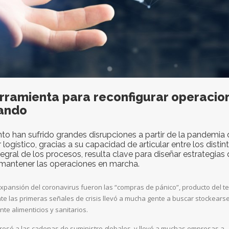
rramienta para reconfigurar operacio
rando
o han sufrido grandes disrupciones a partir de la pandemia 
logístico, gracias a su capacidad de articular entre los distin
gral de los procesos, resulta clave para diseñar estrategias
y mantener las operaciones en marcha.
expansión del coronavirus fueron las “compras de pánico”, producto del t
te las primeras señales de crisis llevó a mucha gente a buscar stockears
e alimenticios y sanitarios.
resó a las cadenas de suministro globales, y llevó a muchas empresas a